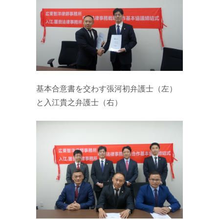
基本合意書を交わす張河初弁護士（左）
と入江貴之弁護士（右）