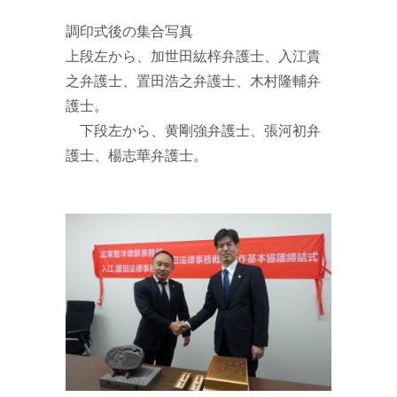
調印式後の集合写真
上段左から、加世田紘梓弁護士、入江貴
之弁護士、置田浩之弁護士、木村隆輔弁
護士。
下段左から、黄剛強弁護士、張河初弁
護士、楊志華弁護士。